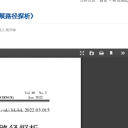
当前位置：
首页
>
研究动
展路径探析》
核人:熊开峰