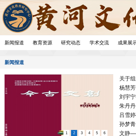
新闻报道
教育资源
研究动态
学术交流
成果展
新闻报道
关于组
杨慧芳
刘宇宁
朱丹丹
吕雪婷
孙梦青
文静—
1
2
3
4
5
6