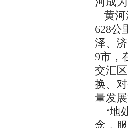
河成为
黄河
628
公
泽、济
9
市，
交汇区
换、对
量发展
地
“
念，服