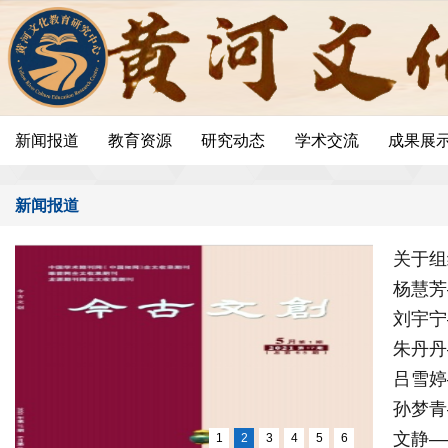
新闻报道
教育资源
研究动态
学术交流
成果展
新闻报道
关于组
杨慧芳
刘宇宁
朱丹丹
吕雪婷
孙梦青
文静—
1
2
3
4
5
6